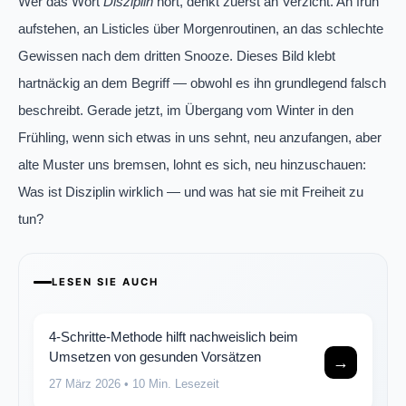
Wer das Wort
Disziplin
hört, denkt zuerst an Verzicht. An früh
aufstehen, an Listicles über Morgenroutinen, an das schlechte
Gewissen nach dem dritten Snooze. Dieses Bild klebt
hartnäckig an dem Begriff — obwohl es ihn grundlegend falsch
beschreibt. Gerade jetzt, im Übergang vom Winter in den
Frühling, wenn sich etwas in uns sehnt, neu anzufangen, aber
alte Muster uns bremsen, lohnt es sich, neu hinzuschauen:
Was ist Disziplin wirklich — und was hat sie mit Freiheit zu
tun?
LESEN SIE AUCH
4-Schritte-Methode hilft nachweislich beim
Umsetzen von gesunden Vorsätzen
→
27 März 2026
• 10 Min. Lesezeit