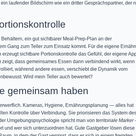
 laufender Bildschirm wie ein dritter Gesprächspartner, der n
ortionskontrolle
Behältern, ein gut sichtbarer Meal-Prep-Plan an der
dem Gang zum Teller zum Einsatz kommt. Für die eigene Ernäh
erzeugt sichtbare Portionskontrolle das Gefühl, der eigene App
g
zeigt, dass gemeinsames Essen dann verbindend wirkt, wenn
rolliert, während andere essen, verschiebt die Dynamik vom
nbewusst: Wird mein Teller auch bewertet?
de gemeinsam haben
verwerflich. Kameras, Hygiene, Ernährungsplanung — alles hat
tellen Kontrolle über Verbindung. Sie priorisieren das System de
n der Umgebungspsychologie spricht man von
territoriale Marker
rt und wer sich unterzuordnen hat. Gute Gastgeber lösen diese
aum, in dem der Gast vergisst, dass er sich in einem fremden