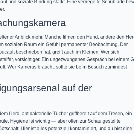
baut und soziale Bindung stärkt. Eine verriegelte Schublade bew
er.
wachungskamera
ltener Anblick mehr. Manche filmen den Hund, andere den Her
 im sozialen Raum ein Gefühl permanenter Beobachtung. Der
oucault beschrieben hat, greift auch im Kleinen: Wer sich
d steifer, vorsichtiger. Ein ungezwungenes Gespräch bei einem G
äuft. Wer Kameras braucht, sollte sie beim Besuch zumindest
igungsarsenal auf der
m Herd, antibakterielle Tücher griffbereit auf dem Tresen, ein
e. Hygiene ist wichtig — aber offen zur Schau gestellte
tschaft: Hier ist alles potenziell kontaminiert, und du bist eine