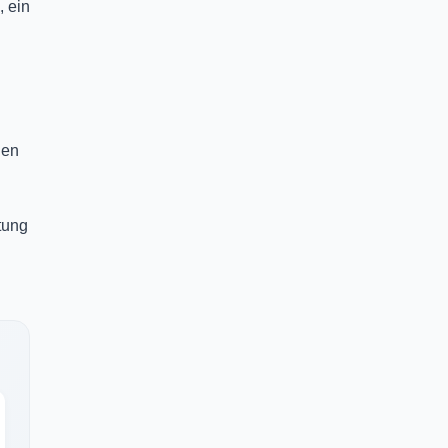
, ein
len
tung