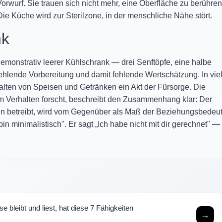
orwurf. Sie trauen sich nicht mehr, eine Oberfläche zu berühren
ie Küche wird zur Sterilzone, in der menschliche Nähe stört.
nk
emonstrativ leerer Kühlschrank — drei Senftöpfe, eine halbe
fehlende Vorbereitung und damit fehlende Wertschätzung. In vie
thalten von Speisen und Getränken ein Akt der Fürsorge. Die
m Verhalten forscht, beschreibt den Zusammenhang klar: Der
en betreibt, wird vom Gegenüber als Maß der Beziehungsbedeu
bin minimalistisch". Er sagt „Ich habe nicht mit dir gerechnet" —
 bleibt und liest, hat diese 7 Fähigkeiten
→