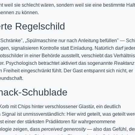
t weil sie schlecht wären, sondern weil sie eine bestimmte Hal
nennen zu können.
rte Regelschild
e Schränke", „Spülmaschine nur nach Anleitung befüllen" — Schi
en, signalisieren Kontrolle statt Einladung. Natürlich darf jede
sschilder in einer Behörde ausstellt, verschiebt das Verhältnis
r. Psychologisch betrachtet aktiviert das sogenannte
Reaktanz
Freiheit eingeschränkt fühlt. Der Gast entspannt sich nicht, er
eundschaft.
Snack-Schublade
orb mit Chips hinter verschlossener Glastür, ein deutlich
Signal ist unmissverständlich: Hier wird geteilt, was geteilt we
ist einer der stärksten Prädiktoren für wahrgenommene
ologie zeigen, dass
perceived generosity
— also das Gefühl, de