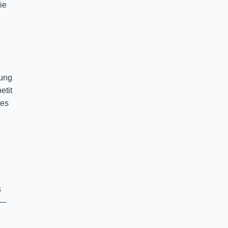
ie
rung
etit
 es
s
—