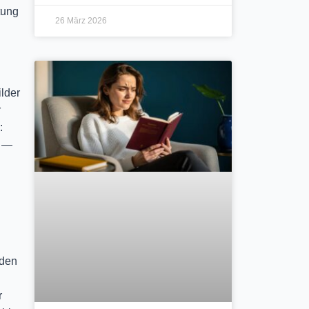
tung
26 März 2026
lder
r
:
—
rden
r